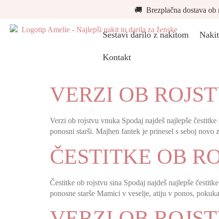
🚚 Brezplačna dostava ob 
Sestavi darilo z nakitom
Nakit
Kontakt
VERZI OB ROJS
Verzi ob rojstvu vnuka Spodaj najdeš najlepše čestitke 
ponosni starši. Majhen fantek je prinesel s seboj novo
ČESTITKE OB RO
Čestitke ob rojstvu sina Spodaj najdeš najlepše čestitke
ponosne starše Mamici v veselje, atiju v ponos, pokuka
VERZI OB ROJS