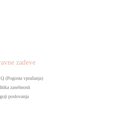
ravne zadeve
Q (Pogosta vprašanja)
litika zasebnosti
goji poslovanja