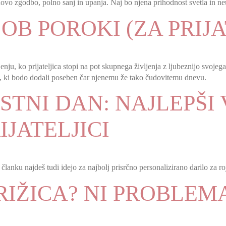
j novo zgodbo, polno sanj in upanja. Naj bo njena prihodnost svetla in n
 OB POROKI (ZA PRIJA
u, ko prijateljica stopi na pot skupnega življenja z ljubeznijo svojega ž
ko, ki bodo dodali poseben čar njenemu že tako čudovitemu dnevu.
STNI DAN: NAJLEPŠI 
IJATELJICI
V članku najdeš tudi idejo za najbolj prisrčno personalizirano darilo za ro
IŽICA? NI PROBLEM