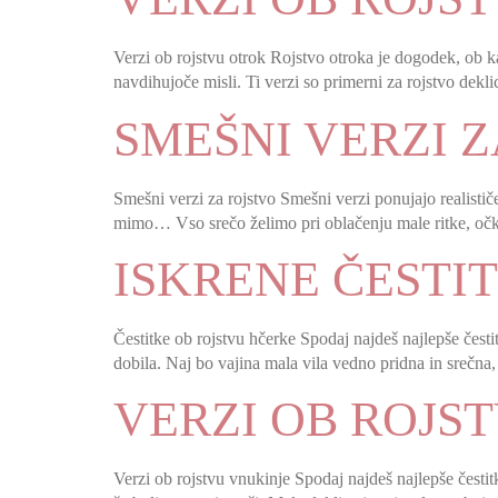
Verzi ob rojstvu otrok Rojstvo otroka je dogodek, ob ka
navdihujoče misli. Ti verzi so primerni za rojstvo dekli
SMEŠNI VERZI 
Smešni verzi za rojstvo Smešni verzi ponujajo realisti
mimo… Vso srečo želimo pri oblačenju male ritke, očku 
ISKRENE ČESTI
Čestitke ob rojstvu hčerke Spodaj najdeš najlepše česti
dobila. Naj bo vajina mala vila vedno pridna in srečna,
VERZI OB ROJS
Verzi ob rojstvu vnukinje Spodaj najdeš najlepše čestit