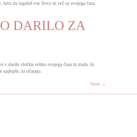
e, brez da izgubiš vse živce in več ur svojega časa.
NO DARILO ZA
i v darilo vložila veliko svojega časa in truda. In
e najlepše, ki očarajo.
Next
→