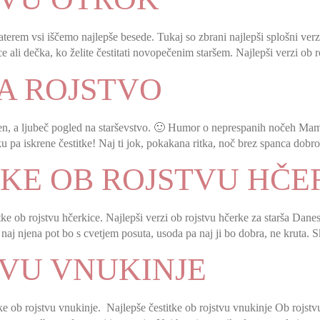
terem vsi iščemo najlepše besede. Tukaj so zbrani najlepši splošni verzi
ce ali dečka, ko želite čestitati novopečenim staršem. Najlepši verzi ob 
ZA ROJSTVO
čen, a ljubeč pogled na starševstvo. 🙂 Humor o neprespanih nočeh Mami
pa iskrene čestitke! Naj ti jok, pokakana ritka, noč brez spanca dobro 
TKE OB ROJSTVU HČE
tke ob rojstvu hčerkice. Najlepši verzi ob rojstvu hčerke za starša Danes
 naj njena pot bo s cvetjem posuta, usoda pa naj ji bo dobra, ne kruta.
TVU VNUKINJE
ke ob rojstvu vnukinje. Najlepše čestitke ob rojstvu vnukinje Ob rojstvu