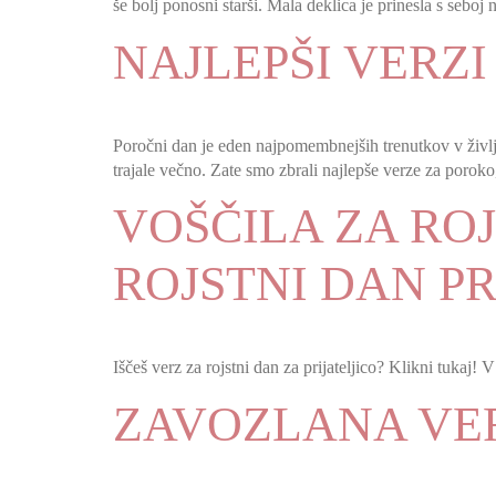
še bolj ponosni starši. Mala deklica je prinesla s sebo
NAJLEPŠI VERZI
Poročni dan je eden najpomembnejših trenutkov v življenj
trajale večno. Zate smo zbrali najlepše verze za poro
VOŠČILA ZA ROJ
ROJSTNI DAN PR
Iščeš verz za rojstni dan za prijateljico? Klikni tukaj! 
ZAVOZLANA VER