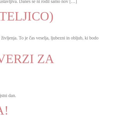
eustavljiva. Danes se ni rodil samo nov […]
TELJICO)
ivljenja. To je čas veselja, ljubezni in obljub, ki bodo
VERZI ZA
jstni dan.
A!