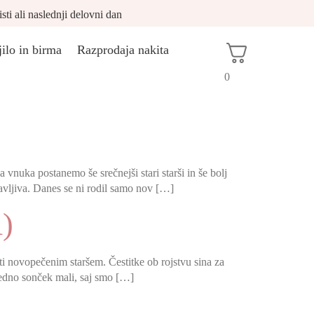
 ali naslednji delovni dan
jilo in birma
Razprodaja nakita
0
vnuka postanemo še srečnejši stari starši in še bolj
tavljiva. Danes se ni rodil samo nov […]
)
tati novopečenim staršem. Čestitke ob rojstvu sina za
 vedno sonček mali, saj smo […]