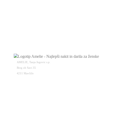
AMELIE, Tanja Jugovic s.p.
Breg ob Savi 35
4211 Mavčiče