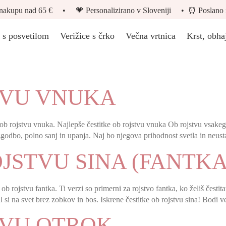
nakupu nad 65 € • 💗 Personalizirano v Sloveniji • ⏰ Poslano isti
 s posvetilom
Verižice s črko
Večna vrtnica
Krst, obha
TVU VNUKA
ob rojstvu vnuka. Najlepše čestitke ob rojstvu vnuka Ob rojstvu vsakega 
 zgodbo, polno sanj in upanja. Naj bo njegova prihodnost svetla in neus
JSTVU SINA (FANTKA
 ob rojstvu fantka. Ti verzi so primerni za rojstvo fantka, ko želiš česti
l si na svet brez zobkov in bos. Iskrene čestitke ob rojstvu sina! Bodi
TVU OTROK