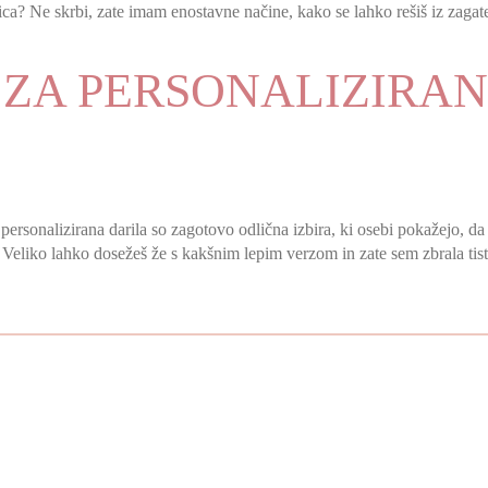
rižica? Ne skrbi, zate imam enostavne načine, kako se lahko rešiš iz zagat
I ZA PERSONALIZIRA
personalizirana darila so zagotovo odlična izbira, ki osebi pokažejo, da s
! Veliko lahko dosežeš že s kakšnim lepim verzom in zate sem zbrala tist