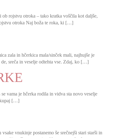
 ob rojstvu otroka – tako kratka voščila kot daljše,
rojstvu otroka Naj boža te roka, ki […]
ca zala in hčerkica mala/sinček mali, najhujše je
de, sreča in veselje odtehta vse. Zdaj, ko […]
RKE
 se vama je hčerka rodila in vidva sta novo veselje
 Skupaj […]
 vsake vnukinje postanemo še srečnejši stari starši in