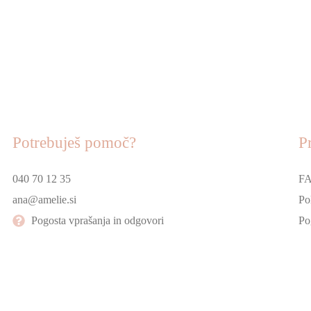
Potrebuješ pomoč?
P
040 70 12 35
FA
ana@amelie.si
Po
Pogosta vprašanja in odgovori
Po