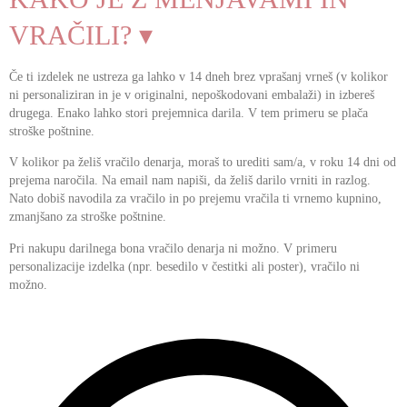
VRAČILI? ▾
Če ti izdelek ne ustreza ga lahko v 14 dneh brez vprašanj vrneš (v kolikor
ni personaliziran in je v originalni, nepoškodovani embalaži) in izbereš
drugega. Enako lahko stori prejemnica darila. V tem primeru se plača
stroške poštnine.
V kolikor pa želiš vračilo denarja, moraš to urediti sam/a, v roku 14 dni od
prejema naročila. Na email nam napiši, da želiš darilo vrniti in razlog.
Nato dobiš navodila za vračilo in po prejemu vračila ti vrnemo kupnino,
zmanjšano za stroške poštnine.
Pri nakupu darilnega bona vračilo denarja ni možno. V primeru
personalizacije izdelka (npr. besedilo v čestitki ali poster), vračilo ni
možno.