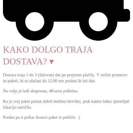
KAKO DOLGO TRAJA
DOSTAVA? ▾
Dostava traja 1 do 3 (delovne) dni po prejetem plačilu. V večini primerov
so paketi, ki so plačani do 12:00 ure poslani še isti dan.
Na voljo je tudi ekspresna, 48-urna poštnina.
Ko je tvoj paket poslan dobiš sledilno številko, prek katere lahko spremljaš
lokacijo naročila.
Preden pa ti poštar dostavi paket te pokliče. :)