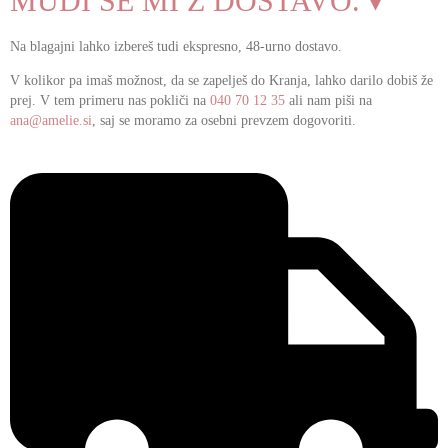
MUDI SE MI Z DOSTAVO. ▾
Na blagajni lahko izbereš tudi ekspresno, 48-urno dostavo.
V kolikor pa imaš možnost, da se zapelješ do Kranja, lahko darilo dobiš že
prej. V tem primeru nas pokliči na
040 70 12 35
ali nam piši na
ana@amelie.si
, saj se moramo za osebni prevzem dogovoriti.