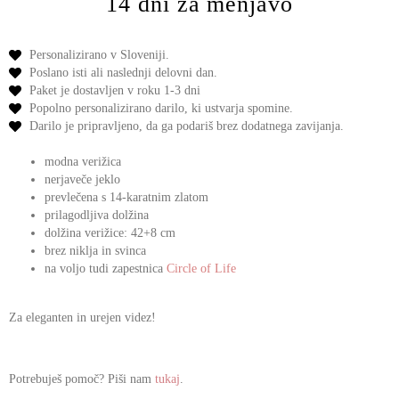
14 dni za menjavo
Personalizirano v Sloveniji.
Poslano isti ali naslednji delovni dan.
Paket je dostavljen v roku 1-3 dni
Popolno personalizirano darilo,
ki ustvarja spomine.
Darilo je pripravljeno,
da ga podariš
brez dodatnega zavijanja.
modna verižica
nerjaveče jeklo
prevlečena s 14-karatnim zlatom
prilagodljiva dolžina
dolžina verižice: 42+8 cm
brez niklja in svinca
na voljo tudi zapestnica
Circle of Life
Za eleganten in urejen videz!
Potrebuješ pomoč? Piši nam
tukaj
.