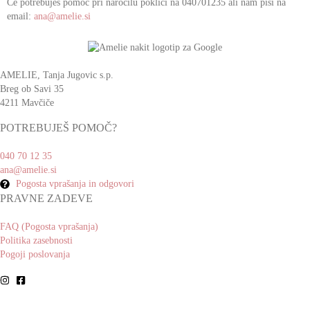
Če potrebuješ pomoč pri naročilu pokliči na 040701235 ali nam piši na
email:
ana@amelie.si
AMELIE, Tanja Jugovic s.p.
Breg ob Savi 35
4211 Mavčiče
POTREBUJEŠ POMOČ?
040 70 12 35
ana@amelie.si
Pogosta vprašanja in odgovori
PRAVNE ZADEVE
FAQ (Pogosta vprašanja)
Politika zasebnosti
Pogoji poslovanja