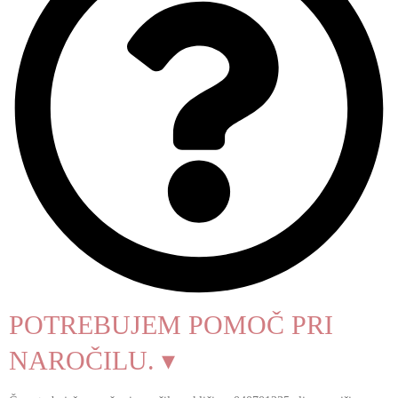
POTREBUJEM POMOČ PRI
NAROČILU. ▾