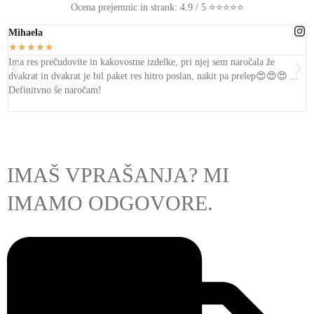
Ocena prejemnic in strank: 4.9 / 5 ⭐⭐⭐⭐⭐
Mihaela
L
★
★
★
★
★
Ima res prečudovite in kakovostne izdelke, pri njej sem naročala že
T
dvakrat in dvakrat je bil
paket res hitro poslan, nakit pa prelep
😍😍😍 ...
s
Definitvno še naročam!
IMAŠ VPRAŠANJA? MI
IMAMO ODGOVORE.