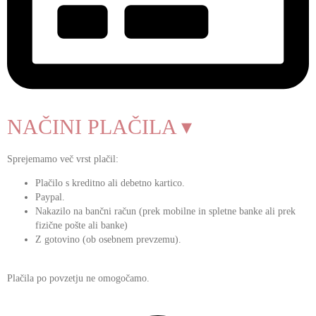
NAČINI PLAČILA ▾
Sprejemamo več vrst plačil:
Plačilo s kreditno ali debetno kartico.
Paypal.
Nakazilo na bančni račun (prek mobilne in spletne banke ali prek
fizične pošte ali banke)
Z gotovino (ob osebnem prevzemu).
Plačila po povzetju ne omogočamo.