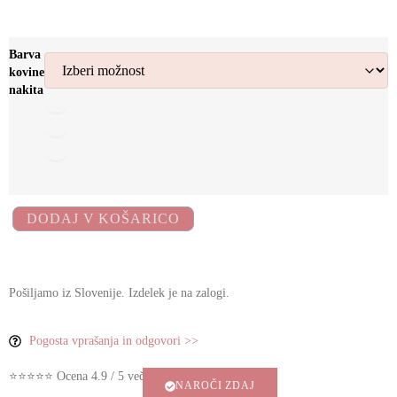
Barva
kovine
nakita
DODAJ V KOŠARICO
Pošiljamo iz Slovenije. Izdelek je na zalogi.
Pogosta vprašanja in odgovori >>
⭐⭐⭐⭐⭐ Ocena 4.9 / 5 več stotih zadovoljnih strank
NAROČI ZDAJ