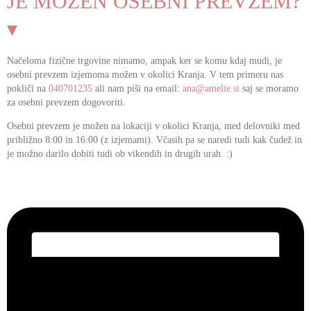
JE MOŽEN OSEBNI PREVZEM?
▾
Načeloma fizične trgovine nimamo, ampak ker se komu kdaj mudi, je
osebni prevzem izjemoma možen v okolici Kranja. V tem primeru nas
pokliči na
040701235
ali nam piši na email:
ana@amelie.si
saj se moramo
za osebni prevzem dogovoriti.
Osebni prevzem je možen na lokaciji v okolici Kranja, med delovniki med
približno 8:00 in 16:00 (z izjemami). Včasih pa se naredi tudi kak čudež in
je možno darilo dobiti tudi ob vikendih in drugih urah. :)