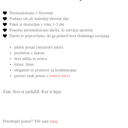
Personalizirano v Sloveniji.
Poslano isti ali naslednji delovni dan.
Paket je dostavljen v roku 1-3 dni
Popolno personalizirano darilo,
ki ustvarja spomine.
Darilo je pripravljeno,
da ga podariš
brez dodatnega zavijanja.
jeklen prstan (nerjaveče jeklo)
prevlečen z zlatom
brez niklja in svinca
širina: 2mm
eleganten in primeren za kombiniranje
preveri enak prstan v
srebrni barvi
Zate. Ker si zaslužiš. Ker si lepa.
Potrebuješ pomoč? Piši nam
tukaj
.