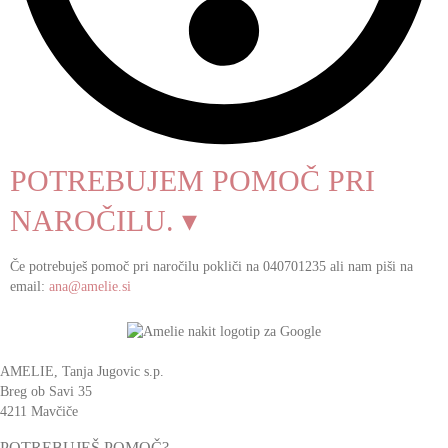
POTREBUJEM POMOČ PRI
NAROČILU. ▾
Če potrebuješ pomoč pri naročilu pokliči na 040701235 ali nam piši na
email:
ana@amelie.si
AMELIE, Tanja Jugovic s.p.
Breg ob Savi 35
4211 Mavčiče
POTREBUJEŠ POMOČ?