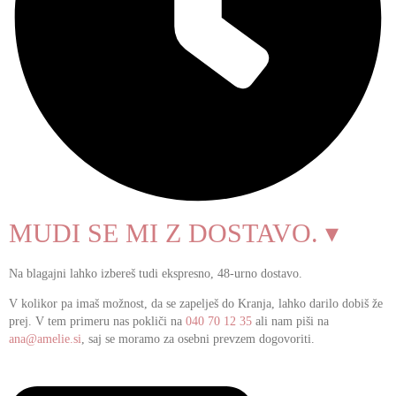
MUDI SE MI Z DOSTAVO. ▾
Na blagajni lahko izbereš tudi ekspresno, 48-urno dostavo.
V kolikor pa imaš možnost, da se zapelješ do Kranja, lahko darilo dobiš že
prej. V tem primeru nas pokliči na
040 70 12 35
ali nam piši na
ana@amelie.si
, saj se moramo za osebni prevzem dogovoriti.