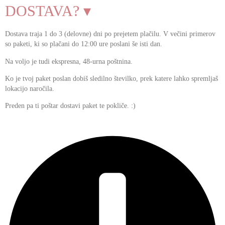
DOSTAVA? ▾
Dostava traja 1 do 3 (delovne) dni po prejetem plačilu. V večini primerov
so paketi, ki so plačani do 12:00 ure poslani še isti dan.
Na voljo je tudi ekspresna, 48-urna poštnina.
Ko je tvoj paket poslan dobiš sledilno številko, prek katere lahko spremljaš
lokacijo naročila.
Preden pa ti poštar dostavi paket te pokliče. :)