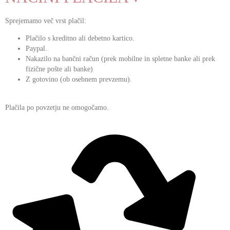
Sprejemamo več vrst plačil:
Plačilo s kreditno ali debetno kartico.
Paypal.
Nakazilo na bančni račun (prek mobilne in spletne banke ali prek
fizične pošte ali banke)
Z gotovino (ob osebnem prevzemu).
Plačila po povzetju ne omogočamo.