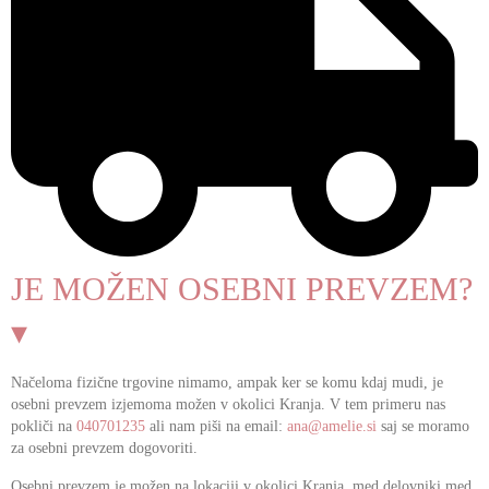
JE MOŽEN OSEBNI PREVZEM?
▾
Načeloma fizične trgovine nimamo, ampak ker se komu kdaj mudi, je
osebni prevzem izjemoma možen v okolici Kranja. V tem primeru nas
pokliči na
040701235
ali nam piši na email:
ana@amelie.si
saj se moramo
za osebni prevzem dogovoriti.
Osebni prevzem je možen na lokaciji v okolici Kranja, med delovniki med