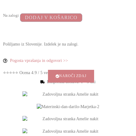
Na zalogi
DODAJ V KOŠARICO
Pošiljamo iz Slovenije. Izdelek je na zalogi.
Pogosta vprašanja in odgovori >>
⭐⭐⭐⭐⭐ Ocena 4.9 / 5 več stotih zadovoljnih strank
NAROČI ZDAJ
Ekspresna dostava: 1 - 3 dni