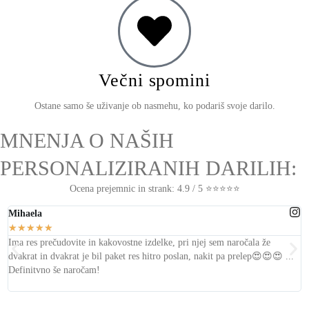
Večni spomini
Ostane samo še uživanje ob nasmehu, ko podariš svoje darilo.
MNENJA O NAŠIH
PERSONALIZIRANIH DARILIH:
Ocena prejemnic in strank: 4.9 / 5 ⭐⭐⭐⭐⭐
Mihaela
L
★
★
★
★
★
Ima res prečudovite in kakovostne izdelke, pri njej sem naročala že
T
dvakrat in dvakrat je bil
paket res hitro poslan, nakit pa prelep
😍😍😍 ...
s
Definitvno še naročam!