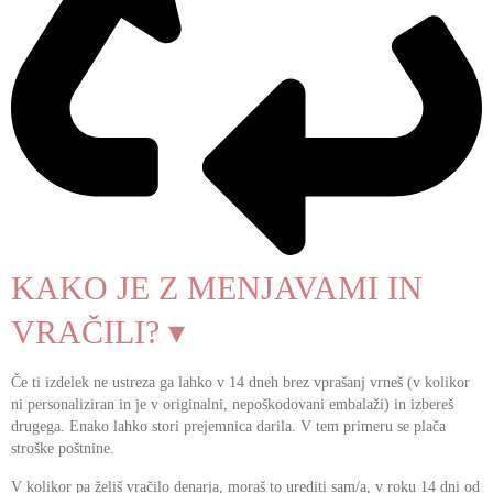
KAKO JE Z MENJAVAMI IN
VRAČILI? ▾
Če ti izdelek ne ustreza ga lahko v 14 dneh brez vprašanj vrneš (v kolikor
ni personaliziran in je v originalni, nepoškodovani embalaži) in izbereš
drugega. Enako lahko stori prejemnica darila. V tem primeru se plača
stroške poštnine.
V kolikor pa želiš vračilo denarja, moraš to urediti sam/a, v roku 14 dni od