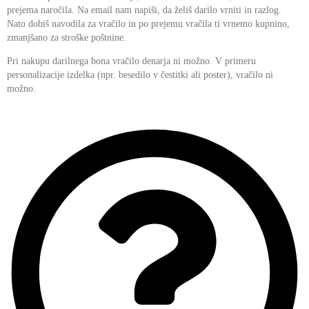
prejema naročila. Na email nam napiši, da želiš darilo vrniti in razlog.
Nato dobiš navodila za vračilo in po prejemu vračila ti vrnemo kupnino,
zmanjšano za stroške poštnine.
Pri nakupu darilnega bona vračilo denarja ni možno. V primeru
personalizacije izdelka (npr. besedilo v čestitki ali poster), vračilo ni
možno.