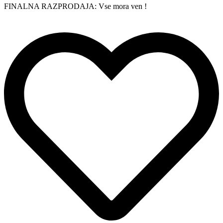
FINALNA RAZPRODAJA: Vse mora ven !
je
je:
bila:
5,90 €.
15,90 €.