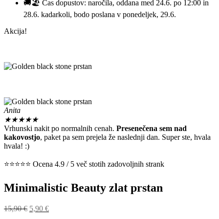
🚚🏖️ Čas dopustov: naročila, oddana med 24.6. po 12:00 in
28.6. kadarkoli, bodo poslana v ponedeljek, 29.6.
Akcija!
Anita
★
★
★
★
★
Vrhunski nakit po normalnih cenah.
Presenečena sem nad
kakovostjo
, paket pa sem prejela že naslednji dan. Super ste, hvala
hvala! :)
⭐⭐⭐⭐⭐ Ocena 4.9 / 5 več stotih zadovoljnih strank
Minimalistic Beauty zlat prstan
Izvirna
Trenutna
15,90
€
5,90
€
cena
cena