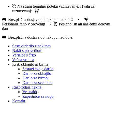
Skip
🚧 Na strani trenutno poteka vzdrževanje. Hvala za
to
razumevanje. 🚧
content
🚚 Brezplačna dostava ob nakupu nad 65 € • 💗
Personalizirano v Sloveniji • ⏰ Poslano isti ali naslednji delovni
dan
🚚 Brezplačna dostava ob nakupu nad 65 €
Sestavi darilo z nakitom
Nakit s posvetilom
Verižice s črko
Večna vrtnica
Krst, obhajilo in birma
Sestavi svoje darilo
Darilo za obhajilo
Darilo za birmo
Darilo za sveti krst
Razprodaja nakita
Ves nakit
Zapestnice za nogo
Kontakt