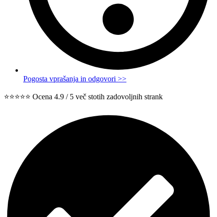
Pogosta vprašanja in odgovori >>
⭐⭐⭐⭐⭐ Ocena 4.9 / 5 več stotih zadovoljnih strank