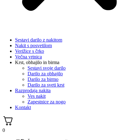
Sestavi darilo z nakitom
Nakit s posvetilom
Verižice s črko
Večna vrtnica
Krst, obhajilo in birma
Sestavi svoje darilo
Darilo za obhajilo
Darilo za birmo
Darilo za sveti krst
Razprodaja nakita
Ves nakit
Zapestnice za nogo
Kontakt
0