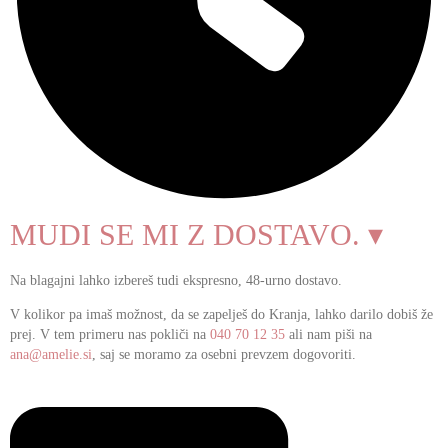
MUDI SE MI Z DOSTAVO. ▾
Na blagajni lahko izbereš tudi ekspresno, 48-urno dostavo.
V kolikor pa imaš možnost, da se zapelješ do Kranja, lahko darilo dobiš že
prej. V tem primeru nas pokliči na
040 70 12 35
ali nam piši na
ana@amelie.si
, saj se moramo za osebni prevzem dogovoriti.