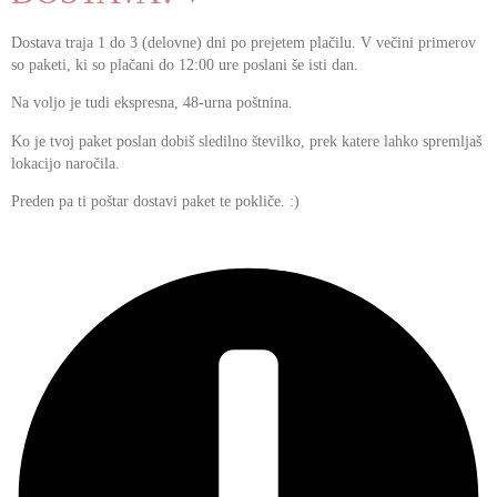
Dostava traja 1 do 3 (delovne) dni po prejetem plačilu. V večini primerov
so paketi, ki so plačani do 12:00 ure poslani še isti dan.
Na voljo je tudi ekspresna, 48-urna poštnina.
Ko je tvoj paket poslan dobiš sledilno številko, prek katere lahko spremljaš
lokacijo naročila.
Preden pa ti poštar dostavi paket te pokliče. :)