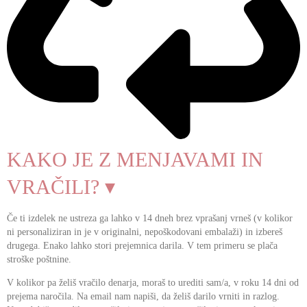
KAKO JE Z MENJAVAMI IN
VRAČILI? ▾
Če ti izdelek ne ustreza ga lahko v 14 dneh brez vprašanj vrneš (v kolikor
ni personaliziran in je v originalni, nepoškodovani embalaži) in izbereš
drugega. Enako lahko stori prejemnica darila. V tem primeru se plača
stroške poštnine.
V kolikor pa želiš vračilo denarja, moraš to urediti sam/a, v roku 14 dni od
prejema naročila. Na email nam napiši, da želiš darilo vrniti in razlog.