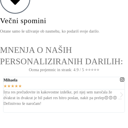
Večni spomini
Ostane samo še uživanje ob nasmehu, ko podariš svoje darilo.
MNENJA O NAŠIH
PERSONALIZIRANIH DARILIH:
Ocena prejemnic in strank: 4.9 / 5 ⭐⭐⭐⭐⭐
Mihaela
L
★
★
★
★
★
Ima res prečudovite in kakovostne izdelke, pri njej sem naročala že
T
dvakrat in dvakrat je bil
paket res hitro poslan, nakit pa prelep
😍😍😍 ...
s
Definitvno še naročam!