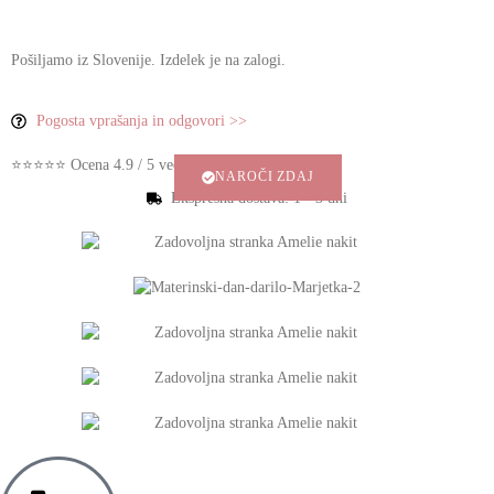
Pošiljamo iz Slovenije. Izdelek je na zalogi.
Pogosta vprašanja in odgovori >>
⭐⭐⭐⭐⭐ Ocena 4.9 / 5 več stotih zadovoljnih strank
NAROČI ZDAJ
Ekspresna dostava: 1 - 3 dni