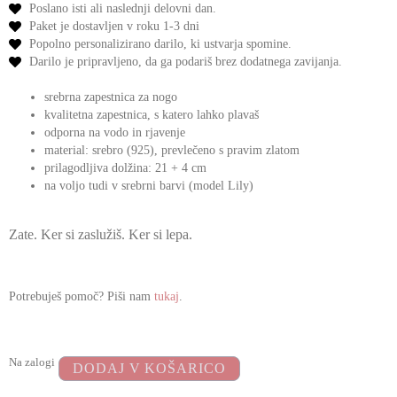
Poslano isti ali naslednji delovni dan.
Paket je dostavljen v roku 1-3 dni
Popolno personalizirano darilo,
ki ustvarja spomine.
Darilo je pripravljeno,
da ga podariš
brez dodatnega zavijanja.
srebrna zapestnica za nogo
kvalitetna zapestnica, s katero lahko plavaš
odporna na vodo in rjavenje
material: srebro (925), prevlečeno s pravim zlatom
prilagodljiva dolžina: 21 + 4 cm
na voljo tudi v srebrni barvi (model Lily)
Zate. Ker si zaslužiš. Ker si lepa.
Potrebuješ pomoč? Piši nam
tukaj
.
Na zalogi
DODAJ V KOŠARICO