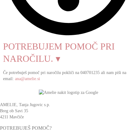
POTREBUJEM POMOČ PRI
NAROČILU. ▾
Če potrebuješ pomoč pri naročilu pokliči na 040701235 ali nam piši na
email:
ana@amelie.si
AMELIE, Tanja Jugovic s.p.
Breg ob Savi 35
4211 Mavčiče
POTREBUJEŠ POMOČ?