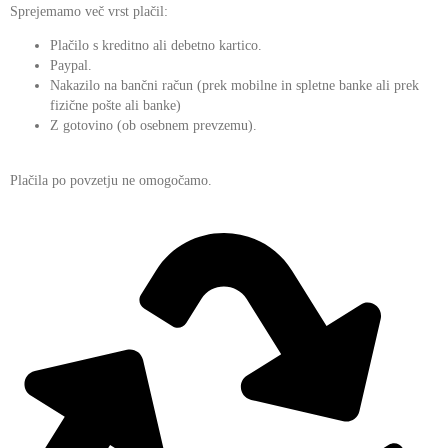
Sprejemamo več vrst plačil:
Plačilo s kreditno ali debetno kartico.
Paypal.
Nakazilo na bančni račun (prek mobilne in spletne banke ali prek
fizične pošte ali banke)
Z gotovino (ob osebnem prevzemu).
Plačila po povzetju ne omogočamo.