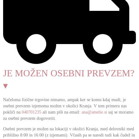
JE MOŽEN OSEBNI PREVZEM?
▾
Načeloma fizične trgovine nimamo, ampak ker se komu kdaj mudi, je
osebni prevzem izjemoma možen v okolici Kranja. V tem primeru nas
pokliči na
040701235
ali nam piši na email:
ana@amelie.si
saj se moramo
za osebni prevzem dogovoriti.
Osebni prevzem je možen na lokaciji v okolici Kranja, med delovniki med
približno 8:00 in 16:00 (z izjemami). Včasih pa se naredi tudi kak čudež in