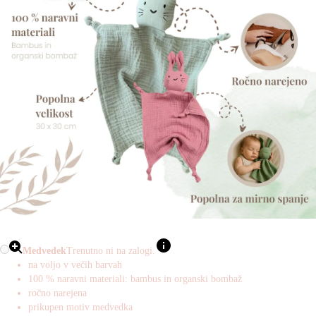
Medvedek
Trenutno ni na zalogi.
na voljo v večih barvah
100 % naravni materiali: bambus in organski bombaž
ročno narejena
prikupen motiv medvedka