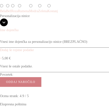
Bela
Bež
Roza
Rumena
Modra
Zelena
Kostanj
Personalizacija ninice
Ime dojenčka
Dodaj še rojstne podatke
+
5,00
€
Povzetek:
ODDAJ NAROČILO
Ocena strank: 4.9 / 5
Ekspresna poštnina