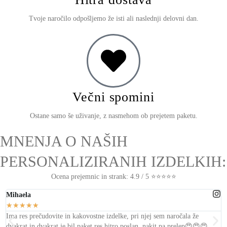
Tvoje naročilo odpošljemo že isti ali naslednji delovni dan.
Večni spomini
Ostane samo še uživanje, z nasmehom ob prejetem paketu.
MNENJA O NAŠIH
PERSONALIZIRANIH IZDELKIH:
Ocena prejemnic in strank: 4.9 / 5 ⭐⭐⭐⭐⭐
Mihaela
L
★
★
★
★
★
Ima res prečudovite in kakovostne izdelke, pri njej sem naročala že
T
dvakrat in dvakrat je bil
paket res hitro poslan, nakit pa prelep
😍😍😍 ...
s