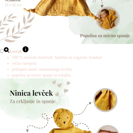
Levček
100 % naravni materiali: bambus in organski bombaž
ročno narejena
prikupen motiv nasmejanega levčka
popolna za mirno spanje in tolažbo