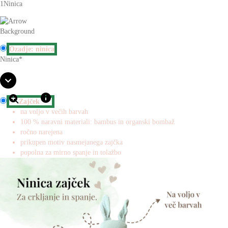
1
Ninica
Background
Ozadje: ninica
Ninica
*
Zajček
na voljo v večih barvah
100 % naravni materiali: bambus in organski bombaž
ročno narejena
prikupen motiv nasmejanega zajčka
popolna za mirno spanje in tolažbo