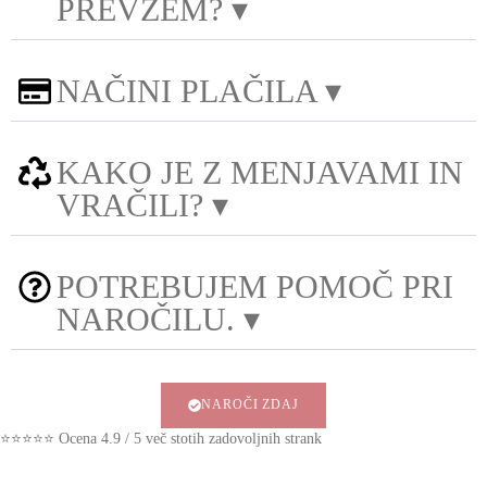
PREVZEM? ▾
NAČINI PLAČILA ▾
KAKO JE Z MENJAVAMI IN
VRAČILI? ▾
POTREBUJEM POMOČ PRI
NAROČILU. ▾
NAROČI ZDAJ
⭐⭐⭐⭐⭐ Ocena 4.9 / 5 več stotih zadovoljnih strank