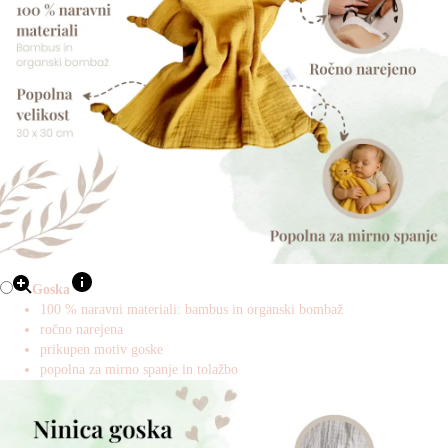
Goska
100 % naravni materiali: bambus in organski bombaž
ročno narejena
prikupen motiv goske
popolna za mirno spanje in tolažbo