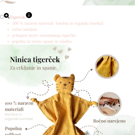
Tigerček
100 % naravni materiali: bambus in organski bombaž
ročno narejena
prikupen motiv nasmejanega tigerčka
popolna za mirno spanje in tolažbo