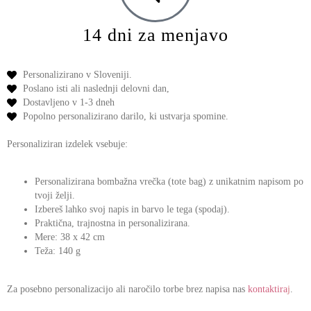
14 dni za menjavo
Personalizirano v Sloveniji.
Poslano isti ali naslednji delovni dan,
Dostavljeno v 1-3 dneh
Popolno personalizirano darilo,
ki ustvarja spomine.
Personaliziran izdelek vsebuje:
Personalizirana bombažna vrečka
(tote bag) z unikatnim napisom po
tvoji želji.
Izbereš lahko
svoj napis in barvo
le tega (spodaj).
Praktična, trajnostna in personalizirana.
Mere: 38 x 42 cm
Teža: 140 g
Za posebno personalizacijo ali naročilo torbe brez napisa nas
kontaktira
j
.