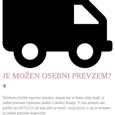
JE MOŽEN OSEBNI PREVZEM?
▾
Načeloma fizične trgovine nimamo, ampak ker se komu kdaj mudi, je
osebni prevzem izjemoma možen v okolici Kranja. V tem primeru nas
pokliči na
040701235
ali nam piši na email:
ana@amelie.si
saj se moramo
za osebni prevzem dogovoriti.