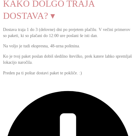
KAKO DOLGO TRAJA
DOSTAVA? ▾
Dostava traja 1 do 3 (delovne) dni po prejetem plačilu. V večini primerov
so paketi, ki so plačani do 12:00 ure poslani še isti dan.
Na voljo je tudi ekspresna, 48-urna poštnina.
Ko je tvoj paket poslan dobiš sledilno številko, prek katere lahko spremljaš
lokacijo naročila.
Preden pa ti poštar dostavi paket te pokliče. :)