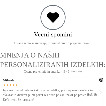
Večni spomini
Ostane samo še uživanje, z nasmehom ob prejetem paketu.
MNENJA O NAŠIH
PERSONALIZIRANIH IZDELKIH:
Ocena prejemnic in strank: 4.9 / 5 ⭐⭐⭐⭐⭐
Mihaela
L
★
★
★
★
★
Ima res prečudovite in kakovostne izdelke, pri njej sem naročala že
T
dvakrat in dvakrat je bil
paket res hitro poslan, nakit pa prelep
😍😍😍 ...
s
Definitvno še naročam!