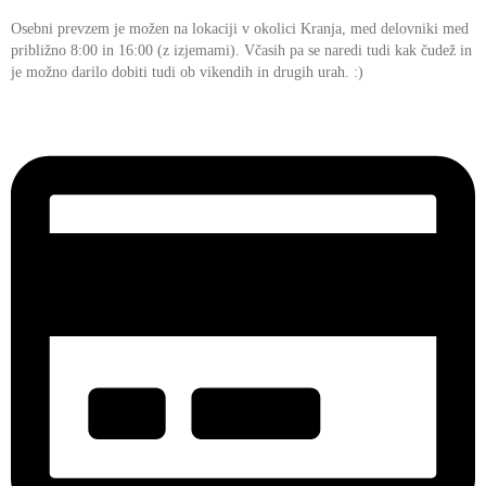
Osebni prevzem je možen na lokaciji v okolici Kranja, med delovniki med
približno 8:00 in 16:00 (z izjemami). Včasih pa se naredi tudi kak čudež in
je možno darilo dobiti tudi ob vikendih in drugih urah. :)