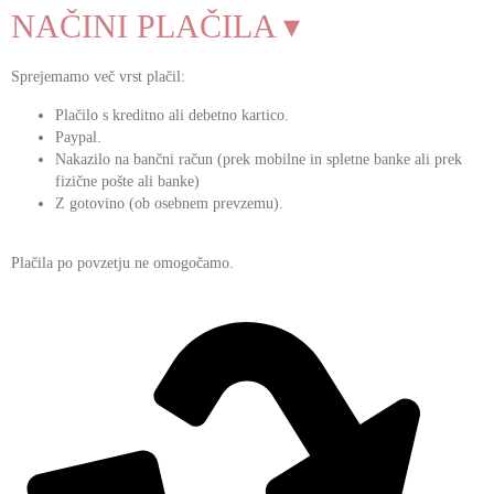
NAČINI PLAČILA ▾
Sprejemamo več vrst plačil:
Plačilo s kreditno ali debetno kartico.
Paypal.
Nakazilo na bančni račun (prek mobilne in spletne banke ali prek
fizične pošte ali banke)
Z gotovino (ob osebnem prevzemu).
Plačila po povzetju ne omogočamo.