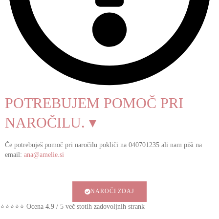
POTREBUJEM POMOČ PRI
NAROČILU. ▾
Če potrebuješ pomoč pri naročilu pokliči na 040701235 ali nam piši na
email:
ana@amelie.si
NAROČI ZDAJ
⭐⭐⭐⭐⭐ Ocena 4.9 / 5 več stotih zadovoljnih strank