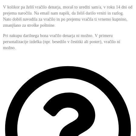
V kolikor pa želiš vračilo denarja, moraš to urediti sam/a, v roku 14 dni od
prejema naročila. Na email nam napiši, da želiš darilo vrniti in razlog.
Nato dobiš navodila za vračilo in po prejemu vračila ti vrnemo kupnino,
zmanjšano za stroške poštnine.
Pri nakupu darilnega bona vračilo denarja ni možno. V primeru
personalizacije izdelka (npr. besedilo v čestitki ali poster), vračilo ni
možno.