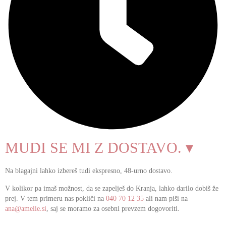
MUDI SE MI Z DOSTAVO. ▾
Na blagajni lahko izbereš tudi ekspresno, 48-urno dostavo.
V kolikor pa imaš možnost, da se zapelješ do Kranja, lahko darilo dobiš že
prej. V tem primeru nas pokliči na
040 70 12 35
ali nam piši na
ana@amelie.si
, saj se moramo za osebni prevzem dogovoriti.