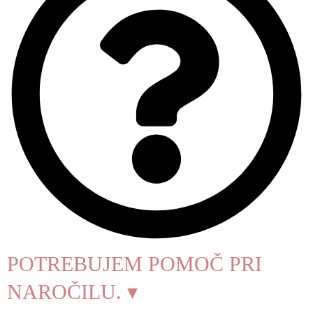
POTREBUJEM POMOČ PRI
NAROČILU. ▾