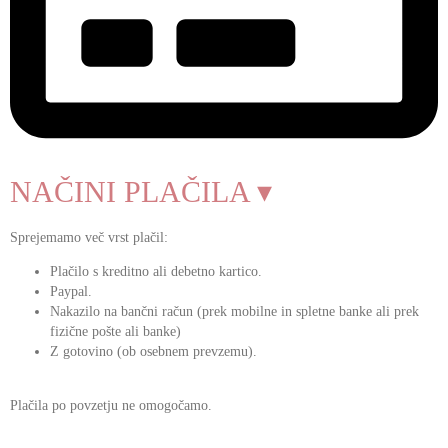
NAČINI PLAČILA ▾
Sprejemamo več vrst plačil:
Plačilo s kreditno ali debetno kartico.
Paypal.
Nakazilo na bančni račun (prek mobilne in spletne banke ali prek
fizične pošte ali banke)
Z gotovino (ob osebnem prevzemu).
Plačila po povzetju ne omogočamo.