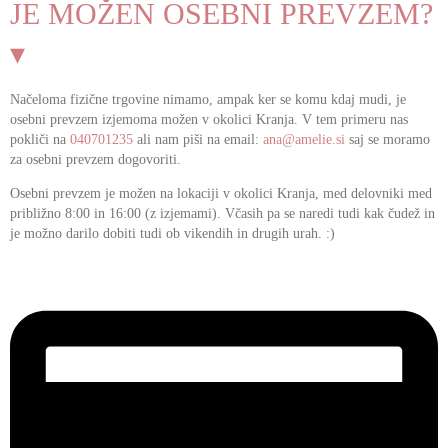
JE MOŽEN OSEBNI PREVZEM?
▾
Načeloma fizične trgovine nimamo, ampak ker se komu kdaj mudi, je
osebni prevzem izjemoma možen v okolici Kranja. V tem primeru nas
pokliči na
040701235
ali nam piši na email:
ana@amelie.si
saj se moramo
za osebni prevzem dogovoriti.
Osebni prevzem je možen na lokaciji v okolici Kranja, med delovniki med
približno 8:00 in 16:00 (z izjemami). Včasih pa se naredi tudi kak čudež in
je možno darilo dobiti tudi ob vikendih in drugih urah. :)