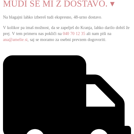
MUDI SE MI Z DOSTAVO. ▾
Na blagajni lahko izbereš tudi ekspresno, 48-urno dostavo.
V kolikor pa imaš možnost, da se zapelješ do Kranja, lahko darilo dobiš že
prej. V tem primeru nas pokliči na
040 70 12 35
ali nam piši na
ana@amelie.si
, saj se moramo za osebni prevzem dogovoriti.