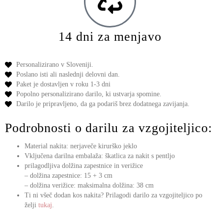
14 dni za menjavo
Personalizirano v Sloveniji.
Poslano isti ali naslednji delovni dan.
Paket je dostavljen v roku 1-3 dni
Popolno personalizirano darilo,
ki ustvarja spomine.
Darilo je pripravljeno,
da ga podariš
brez dodatnega zavijanja.
Podrobnosti o darilu za vzgojiteljico:
Material nakita: nerjaveče kirurško jeklo
Vključena darilna embalaža: škatlica za nakit s pentljo
prilagodljiva dolžina zapestnice in verižice
– dolžina zapestnice: 15 + 3 cm
– dolžina verižice: maksimalna dolžina: 38 cm
Ti ni všeč dodan kos nakita? Prilagodi darilo za vzgojiteljico po
želji
tukaj
.