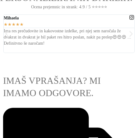
Ocena prejemnic in strank: 4.9 / 5 ⭐⭐⭐⭐⭐
Mihaela
L
★
★
★
★
★
Ima res prečudovite in kakovostne izdelke, pri njej sem naročala že
T
dvakrat in dvakrat je bil
paket res hitro poslan, nakit pa prelep
😍😍😍 ...
s
Definitvno še naročam!
IMAŠ VPRAŠANJA? MI
IMAMO ODGOVORE.