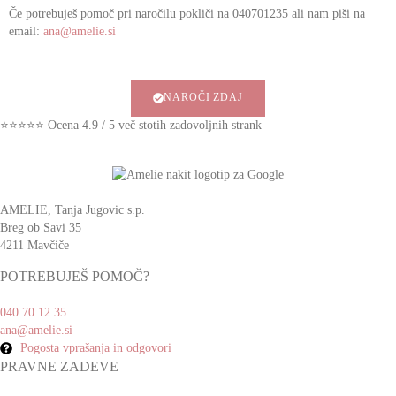
Če potrebuješ pomoč pri naročilu pokliči na 040701235 ali nam piši na
email:
ana@amelie.si
NAROČI ZDAJ
⭐⭐⭐⭐⭐ Ocena 4.9 / 5 več stotih zadovoljnih strank
AMELIE, Tanja Jugovic s.p.
Breg ob Savi 35
4211 Mavčiče
POTREBUJEŠ POMOČ?
040 70 12 35
ana@amelie.si
Pogosta vprašanja in odgovori
PRAVNE ZADEVE