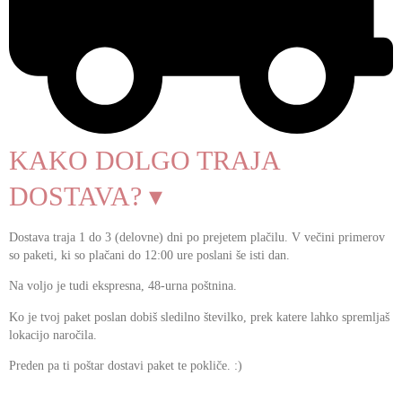
KAKO DOLGO TRAJA
DOSTAVA? ▾
Dostava traja 1 do 3 (delovne) dni po prejetem plačilu. V večini primerov
so paketi, ki so plačani do 12:00 ure poslani še isti dan.
Na voljo je tudi ekspresna, 48-urna poštnina.
Ko je tvoj paket poslan dobiš sledilno številko, prek katere lahko spremljaš
lokacijo naročila.
Preden pa ti poštar dostavi paket te pokliče. :)