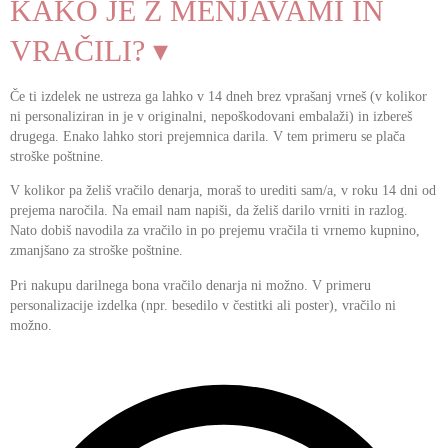
KAKO JE Z MENJAVAMI IN
VRAČILI? ▾
Če ti izdelek ne ustreza ga lahko v 14 dneh brez vprašanj vrneš (v kolikor
ni personaliziran in je v originalni, nepoškodovani embalaži) in izbereš
drugega. Enako lahko stori prejemnica darila. V tem primeru se plača
stroške poštnine.
V kolikor pa želiš vračilo denarja, moraš to urediti sam/a, v roku 14 dni od
prejema naročila. Na email nam napiši, da želiš darilo vrniti in razlog.
Nato dobiš navodila za vračilo in po prejemu vračila ti vrnemo kupnino,
zmanjšano za stroške poštnine.
Pri nakupu darilnega bona vračilo denarja ni možno. V primeru
personalizacije izdelka (npr. besedilo v čestitki ali poster), vračilo ni
možno.