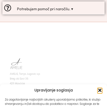
Potrebujem pomoč pri naročilu. ▾
AMELIE, Tanja Jugovic s.p.
Breg ob Savi 35
4211 Mavčiče
Upravljanje soglasja
Za zagotavljanje najboljših izkušenj uporabljamo piškotke, ki služijo
shranjevanju in/ali dostopu do podatkov o napravi. Soglasje za te