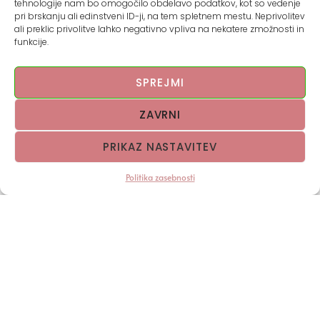
tehnologije nam bo omogočilo obdelavo podatkov, kot so vedenje
pri brskanju ali edinstveni ID-ji, na tem spletnem mestu. Neprivolitev
ali preklic privolitve lahko negativno vpliva na nekatere zmožnosti in
funkcije.
SPREJMI
ZAVRNI
Potrebuješ pomoč?
0
040 70 12 35
PRIKAZ NASTAVITEV
Naroči zdaj
ana@amelie.si
Politika zasebnosti
Pogosta vprašanja in odgovori
Ocena 4.9 / 5 več stotih zadovoljnih strank