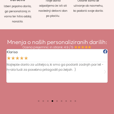
Tvoje darilo
Ostane samo še
odpošljemo že isti ali
uživanje ob nasmehu,
Izberi popolno darilo,
naslednji delovni dan
ko podariš svoje darilo.
ga personaliziraj in
po plačilu.
varno ter hitro oddaj
naročilo.
Mnenja o naših personaliziranih darilih:
Ocena prejemnic in strank: 4.9 / 5
Klarisa
A
★
★
★
★
★
sen
Najlepše darilo za učiteljico, ki smo ga podarili zadnjih par let -
Ze
hvala tudi za posebno prilagodit po željah. :)
sl
Hv