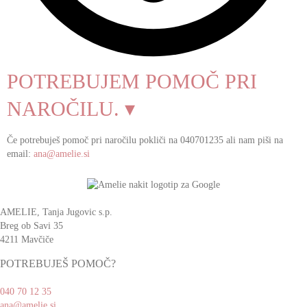
POTREBUJEM POMOČ PRI
NAROČILU. ▾
Če potrebuješ pomoč pri naročilu pokliči na 040701235 ali nam piši na
email:
ana@amelie.si
AMELIE, Tanja Jugovic s.p.
Breg ob Savi 35
4211 Mavčiče
POTREBUJEŠ POMOČ?
040 70 12 35
ana@amelie.si