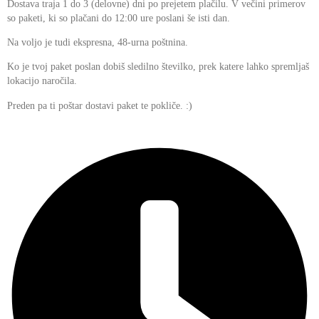
Dostava traja 1 do 3 (delovne) dni po prejetem plačilu. V večini primerov
so paketi, ki so plačani do 12:00 ure poslani še isti dan.
Na voljo je tudi ekspresna, 48-urna poštnina.
Ko je tvoj paket poslan dobiš sledilno številko, prek katere lahko spremljaš
lokacijo naročila.
Preden pa ti poštar dostavi paket te pokliče. :)