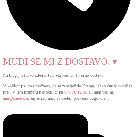
MUDI SE MI Z DOSTAVO. ▾
Na blagajni lahko izbereš tudi ekspresno, 48-urno dostavo.
V kolikor pa imaš možnost, da se zapelješ do Kranja, lahko darilo dobiš že
prej. V tem primeru nas pokliči na
040 70 12 35
ali nam piši na
ana@amelie.si
, saj se moramo za osebni prevzem dogovoriti.