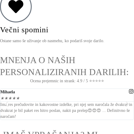
Večni spomini
Ostane samo še uživanje ob nasmehu, ko podariš svoje darilo.
MNENJA O NAŠIH
PERSONALIZIRANIH DARILIH:
Ocena prejemnic in strank: 4.9 / 5 ⭐⭐⭐⭐⭐
Mihaela
★
★
★
★
★
Ima res prečudovite in kakovostne izdelke, pri njej sem naročala že dvakrat in
dvakrat je bil
paket res hitro poslan, nakit pa prelep
😍😍😍 ... Definitvno še
naročam!