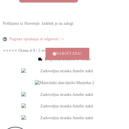
Pošiljamo iz Slovenije. Izdelek je na zalogi.
Pogosta vprašanja in odgovori >>
⭐⭐⭐⭐⭐ Ocena 4.9 / 5 več stotih zadovoljnih strank
NAROČI ZDAJ
Ekspresna dostava: 1 - 3 dni