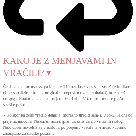
KAKO JE Z MENJAVAMI IN
VRAČILI? ▾
Če ti izdelek ne ustreza ga lahko v 14 dneh brez vprašanj vrneš (v kolikor
ni personaliziran in je v originalni, nepoškodovani embalaži) in izbereš
drugega. Enako lahko stori prejemnica darila. V tem primeru se plača
stroške poštnine.
V kolikor pa želiš vračilo denarja, moraš to urediti sam/a, v roku 14 dni od
prejema naročila. Na email nam napiši, da želiš darilo vrniti in razlog.
Nato dobiš navodila za vračilo in po prejemu vračila ti vrnemo kupnino,
zmanjšano za stroške poštnine.