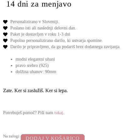
14 dni za menjavo
Personalizirano v Sloveniji.
Poslano isti ali naslednji delovni dan.
Paket je dostavljen v roku 1-3 dni
Popolno personalizirano darilo,
ki ustvarja spomine.
Darilo je pripravljeno,
da ga podariš
brez dodatnega zavijanja.
modni elegantni uhani
pravo srebro (925)
dolžina uhanov: 90mm
Zate. Ker si zaslužiš. Ker si lepa.
Potrebuješ pomoč? Piši nam
tukaj
.
Na zalogi
DODAJ V KOŠARICO