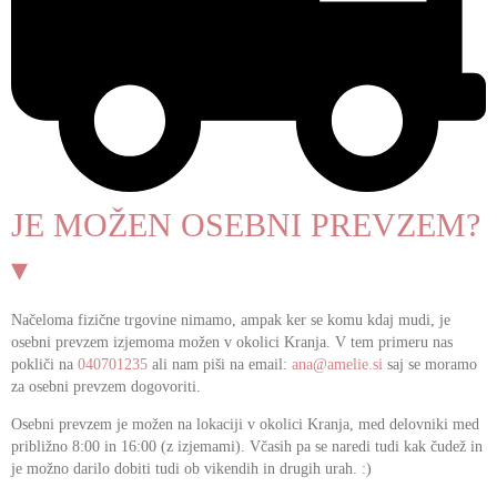
JE MOŽEN OSEBNI PREVZEM?
▾
Načeloma fizične trgovine nimamo, ampak ker se komu kdaj mudi, je
osebni prevzem izjemoma možen v okolici Kranja. V tem primeru nas
pokliči na
040701235
ali nam piši na email:
ana@amelie.si
saj se moramo
za osebni prevzem dogovoriti.
Osebni prevzem je možen na lokaciji v okolici Kranja, med delovniki med
približno 8:00 in 16:00 (z izjemami). Včasih pa se naredi tudi kak čudež in
je možno darilo dobiti tudi ob vikendih in drugih urah. :)