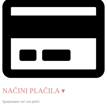
NAČINI PLAČILA ▾
Sprejemamo več vrst plačil: