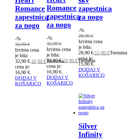
Heart
sky
Romance
Romance
zapestnica
zapestnica
zapestnica
za nogo
za nogo
za nogo
-%
28,90
€
-%
-%
Izvirna cena
32,90
€
32,90
€
je bila:
Izvirna cena
Izvirna cena
28,90 €.
15,90
€
Trenutna
je bila:
je bila:
cena je:
32,90 €.
16,90
€
Trenutna
32,90 €.
16,90
€
Trenutna
15,90 €.
cena je:
cena je:
DODAJ V
16,90 €.
16,90 €.
KOŠARICO
DODAJ V
DODAJ V
KOŠARICO
KOŠARICO
Silver
Infinity