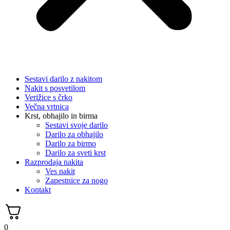
Sestavi darilo z nakitom
Nakit s posvetilom
Verižice s črko
Večna vrtnica
Krst, obhajilo in birma
Sestavi svoje darilo
Darilo za obhajilo
Darilo za birmo
Darilo za sveti krst
Razprodaja nakita
Ves nakit
Zapestnice za nogo
Kontakt
0