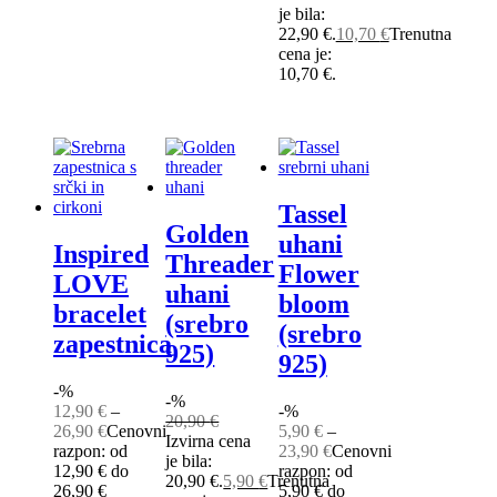
je bila:
22,90 €.
10,70
€
Trenutna
cena je:
10,70 €.
Tassel
Golden
uhani
Inspired
Threader
Flower
LOVE
uhani
bloom
bracelet
(srebro
(srebro
zapestnica
925)
925)
-%
-%
12,90
€
–
-%
20,90
€
26,90
€
Cenovni
5,90
€
–
Izvirna cena
razpon: od
23,90
€
Cenovni
je bila:
12,90 € do
razpon: od
20,90 €.
5,90
€
Trenutna
26,90 €
5,90 € do