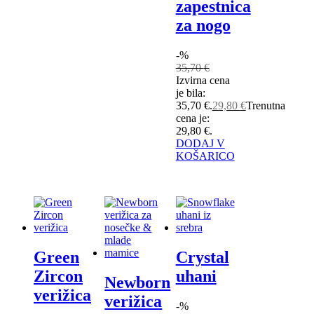
zapestnica
za nogo
-%
35,70
€
Izvirna cena
je bila:
35,70 €.
29,80
€
Trenutna
cena je:
29,80 €.
DODAJ V
KOŠARICO
Green
Crystal
Zircon
uhani
Newborn
verižica
verižica
-%