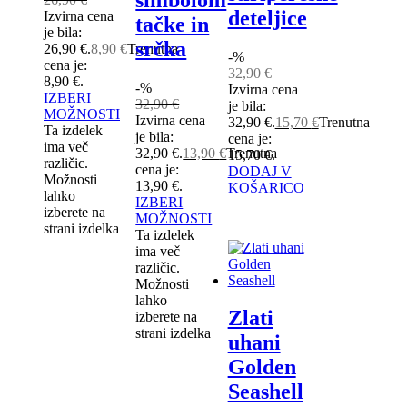
deteljice
Izvirna cena
tačke in
je bila:
srčka
26,90 €.
8,90
€
Trenutna
-%
cena je:
32,90
€
8,90 €.
-%
Izvirna cena
IZBERI
32,90
€
je bila:
MOŽNOSTI
Izvirna cena
32,90 €.
15,70
€
Trenutna
Ta izdelek
je bila:
cena je:
ima več
32,90 €.
13,90
€
Trenutna
15,70 €.
različic.
cena je:
DODAJ V
Možnosti
13,90 €.
KOŠARICO
lahko
IZBERI
izberete na
MOŽNOSTI
strani izdelka
Ta izdelek
ima več
različic.
Možnosti
lahko
Zlati
izberete na
strani izdelka
uhani
Golden
Seashell