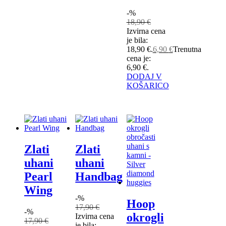
-%
18,90
€
Izvirna cena
je bila:
18,90 €.
6,90
€
Trenutna
cena je:
6,90 €.
DODAJ V
KOŠARICO
Zlati
Zlati
uhani
uhani
Pearl
Handbag
Wing
-%
Hoop
17,90
€
-%
okrogli
Izvirna cena
17,90
€
je bila: