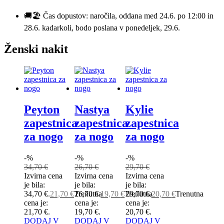
🚚🏖️ Čas dopustov: naročila, oddana med 24.6. po 12:00 in
28.6. kadarkoli, bodo poslana v ponedeljek, 29.6.
Ženski nakit
Peyton
Nastya
Kylie
zapestnica
zapestnica
zapestnica
za nogo
za nogo
za nogo
-%
-%
-%
34,70
€
26,70
€
29,70
€
Izvirna cena
Izvirna cena
Izvirna cena
je bila:
je bila:
je bila:
34,70 €.
21,70
€
Trenutna
26,70 €.
19,70
€
Trenutna
29,70 €.
20,70
€
Trenutna
cena je:
cena je:
cena je:
21,70 €.
19,70 €.
20,70 €.
DODAJ V
DODAJ V
DODAJ V