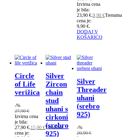
Izvirna cena
je bila:
23,90 €.
9,90
€
Trenutna
cena je:
9,90 €.
DODAJ V
KOŠARICO
Circle
Silver
Silver
of Life
Zircon
Threader
verižica
chain
uhani
stud
(srebro
-%
uhani s
27,90
€
925)
cirkoni
Izvirna cena
je bila:
(srebro
27,90 €.
15,90
€
Trenutna
-%
925)
cena je:
20,90
€