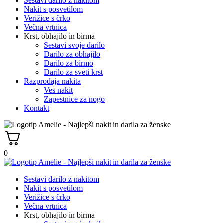
Sestavi darilo z nakitom
Nakit s posvetilom
Verižice s črko
Večna vrtnica
Krst, obhajilo in birma
Sestavi svoje darilo
Darilo za obhajilo
Darilo za birmo
Darilo za sveti krst
Razprodaja nakita
Ves nakit
Zapestnice za nogo
Kontakt
0
Sestavi darilo z nakitom
Nakit s posvetilom
Verižice s črko
Večna vrtnica
Krst, obhajilo in birma