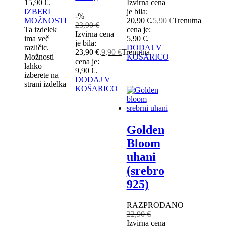
15,90 €.
Izvirna cena
IZBERI
je bila:
-%
MOŽNOSTI
20,90 €.
5,90
€
Trenutna
23,90
€
Ta izdelek
cena je:
Izvirna cena
ima več
5,90 €.
je bila:
različic.
DODAJ V
23,90 €.
9,90
€
Trenutna
Možnosti
KOŠARICO
cena je:
lahko
9,90 €.
izberete na
DODAJ V
strani izdelka
KOŠARICO
Golden
Bloom
uhani
(srebro
925)
RAZPRODANO
22,90
€
Izvirna cena