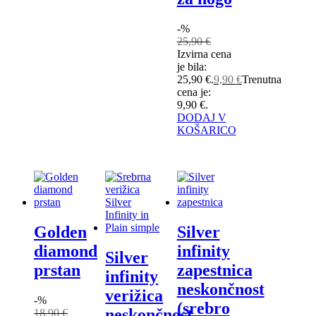
-%
25,90
€
Izvirna cena
je bila:
25,90 €.
9,90
€
Trenutna
cena je:
9,90 €.
DODAJ V
KOŠARICO
Golden
Silver
diamond
infinity
Silver
prstan
zapestnica
infinity
neskončnost
verižica
-%
(srebro
neskončnost
18,90
€