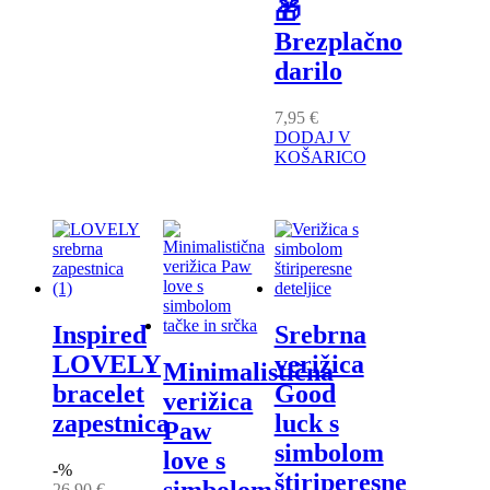
🎁
Brezplačno
darilo
7,95
€
DODAJ V
KOŠARICO
Inspired
Srebrna
LOVELY
verižica
Minimalistična
bracelet
Good
verižica
zapestnica
luck s
Paw
simbolom
love s
-%
štiriperesne
simbolom
26,90
€