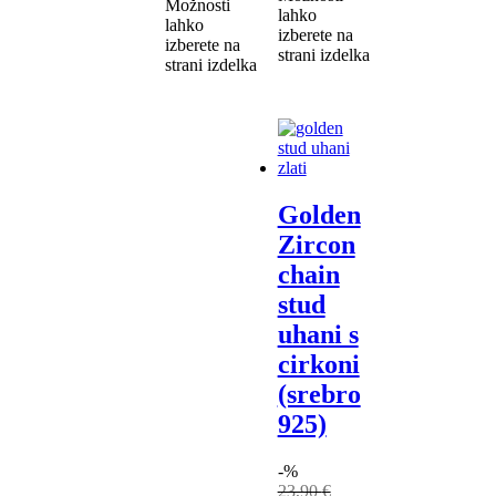
Možnosti
lahko
lahko
izberete na
izberete na
strani izdelka
strani izdelka
Golden
Zircon
chain
stud
uhani s
cirkoni
(srebro
925)
-%
23,90
€