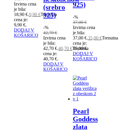
925)
Izvirna cena
(srebro
je bila:
925)
18,90 €.
9,90
€
Trenutna
-%
cena je:
37,00
€
9,90 €.
-%
Izvirna cena
DODAJ V
42,70
€
je bila:
KOŠARICO
Izvirna cena
37,00 €.
35,00
€
Trenutna
je bila:
cena je:
42,70 €.
40,70
€
Trenutna
35,00 €.
cena je:
DODAJ V
40,70 €.
KOŠARICO
DODAJ V
KOŠARICO
Pearl
Goddess
zlata