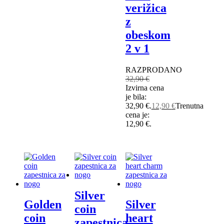
verižica
z
obeskom
2 v 1
RAZPRODANO
32,90
€
Izvirna cena
je bila:
32,90 €.
12,90
€
Trenutna
cena je:
12,90 €.
Silver
Golden
Silver
coin
coin
heart
zapestnica