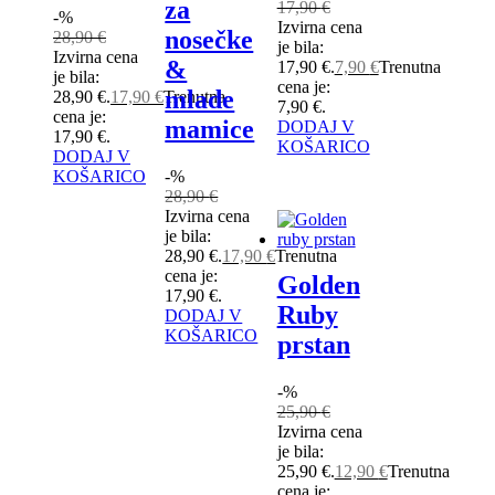
za
17,90
€
-%
Izvirna cena
nosečke
28,90
€
je bila:
Izvirna cena
&
17,90 €.
7,90
€
Trenutna
je bila:
cena je:
mlade
28,90 €.
17,90
€
Trenutna
7,90 €.
cena je:
mamice
DODAJ V
17,90 €.
KOŠARICO
DODAJ V
KOŠARICO
-%
28,90
€
Izvirna cena
je bila:
28,90 €.
17,90
€
Trenutna
cena je:
Golden
17,90 €.
Ruby
DODAJ V
KOŠARICO
prstan
-%
25,90
€
Izvirna cena
je bila:
25,90 €.
12,90
€
Trenutna
cena je: