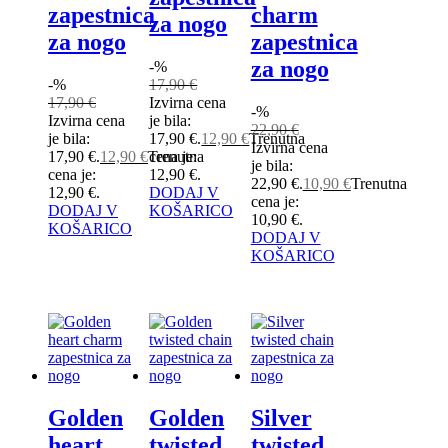
zapestnica
charm
za nogo
za nogo
zapestnica
za nogo
-%
-%
17,90
€
17,90
€
Izvirna cena
-%
Izvirna cena
je bila:
22,90
€
je bila:
17,90 €.
12,90
€
Trenutna
Izvirna cena
17,90 €.
12,90
€
Trenutna
cena je:
je bila:
cena je:
12,90 €.
22,90 €.
10,90
€
Trenutna
12,90 €.
DODAJ V
cena je:
DODAJ V
KOŠARICO
10,90 €.
KOŠARICO
DODAJ V
KOŠARICO
Golden
Golden
Silver
heart
twisted
twisted