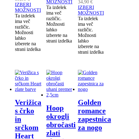
MOŽNOSTI
34,90
€
IZBERI
Ta izdelek
IZBERI
MOŽNOSTI
ima več
MOŽNOSTI
Ta izdelek
različic.
Ta izdelek
ima več
Možnosti
ima več
različic.
lahko
različic.
Možnosti
izberete na
Možnosti
lahko
strani izdelka
lahko
izberete na
izberete na
strani izdelka
strani izdelka
Verižica
Golden
Hoop
s črko
romance
okrogli
in
zapestnica
obročasti
srčkom
za nogo
zlati
Heart