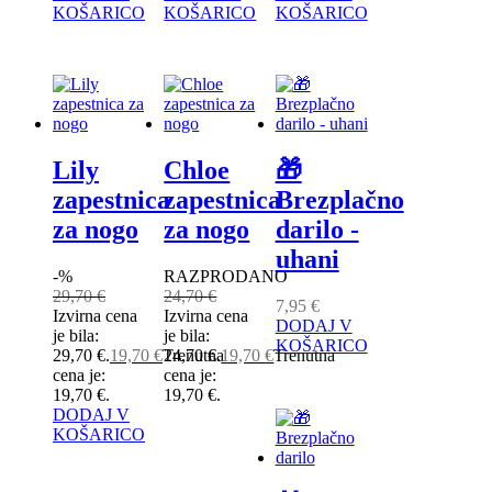
KOŠARICO
KOŠARICO
KOŠARICO
Lily
Chloe
🎁
zapestnica
zapestnica
Brezplačno
za nogo
za nogo
darilo -
uhani
-%
RAZPRODANO
29,70
€
24,70
€
7,95
€
Izvirna cena
Izvirna cena
DODAJ V
je bila:
je bila:
KOŠARICO
29,70 €.
19,70
€
Trenutna
24,70 €.
19,70
€
Trenutna
cena je:
cena je:
19,70 €.
19,70 €.
DODAJ V
KOŠARICO