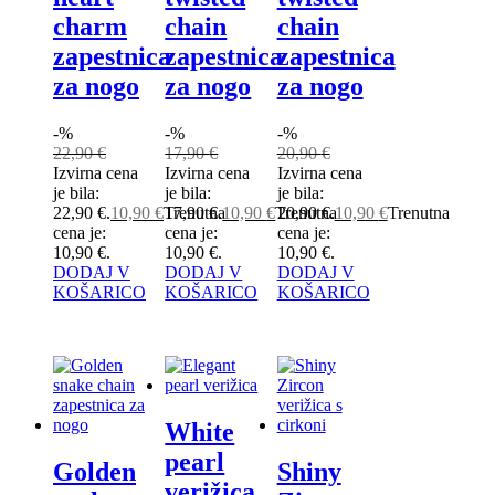
charm
chain
chain
zapestnica
zapestnica
zapestnica
za nogo
za nogo
za nogo
-%
-%
-%
22,90
€
17,90
€
20,90
€
Izvirna cena
Izvirna cena
Izvirna cena
je bila:
je bila:
je bila:
22,90 €.
10,90
€
Trenutna
17,90 €.
10,90
€
Trenutna
20,90 €.
10,90
€
Trenutna
cena je:
cena je:
cena je:
10,90 €.
10,90 €.
10,90 €.
DODAJ V
DODAJ V
DODAJ V
KOŠARICO
KOŠARICO
KOŠARICO
White
pearl
Golden
Shiny
verižica