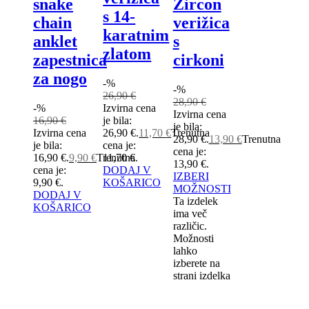
snake
Zircon
s 14-
chain
verižica
karatnim
anklet
s
zlatom
zapestnica
cirkoni
za nogo
-%
-%
26,90
€
28,90
€
-%
Izvirna cena
Izvirna cena
16,90
€
je bila:
je bila:
Izvirna cena
26,90 €.
11,70
€
Trenutna
28,90 €.
13,90
€
Trenutna
je bila:
cena je:
cena je:
16,90 €.
9,90
€
Trenutna
11,70 €.
13,90 €.
cena je:
DODAJ V
IZBERI
9,90 €.
KOŠARICO
MOŽNOSTI
DODAJ V
Ta izdelek
KOŠARICO
ima več
različic.
Možnosti
lahko
izberete na
strani izdelka