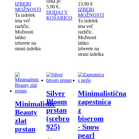
cena je:
IZBERI
23,90 €
5,90 €.
MOŽNOSTI
IZBERI
DODAJ V
Ta izdelek
MOŽNOSTI
KOŠARICO
ima več
Ta izdelek
različic.
ima več
Možnosti
različic.
lahko
Možnosti
izberete na
lahko
strani izdelka
izberete na
strani izdelka
Silver
Minimalistična
Bloom
zapestnica
Minimalistic
prstan
z
Beauty
(srebro
biserom
zlat
925)
- Snow
prstan
pearl