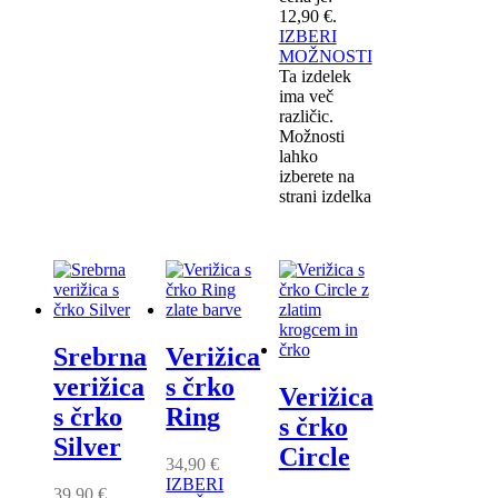
12,90 €.
IZBERI
MOŽNOSTI
Ta izdelek
ima več
različic.
Možnosti
lahko
izberete na
strani izdelka
Srebrna
Verižica
verižica
s črko
Verižica
s črko
Ring
s črko
Silver
Circle
34,90
€
IZBERI
39,90
€