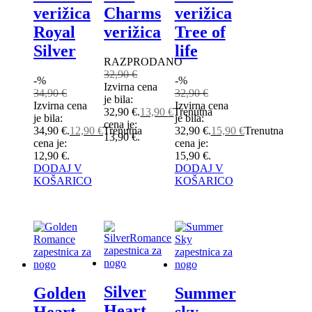
verižica
Charms
verižica
Royal
verižica
Tree of
Silver
life
RAZPRODANO
32,90
€
-%
-%
Izvirna cena
34,90
€
32,90
€
je bila:
Izvirna cena
Izvirna cena
32,90 €.
13,90
€
Trenutna
je bila:
je bila:
cena je:
34,90 €.
12,90
€
Trenutna
32,90 €.
15,90
€
Trenutna
13,90 €.
cena je:
cena je:
12,90 €.
15,90 €.
DODAJ V
DODAJ V
KOŠARICO
KOŠARICO
Silver
Golden
Summer
Heart