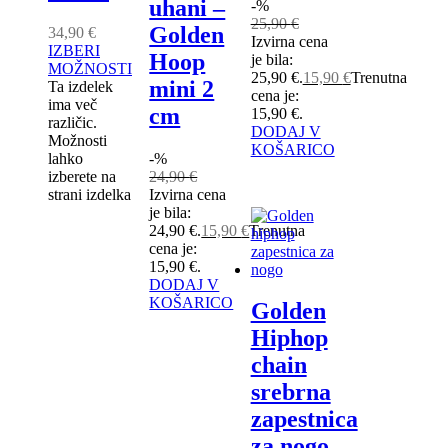
uhani –
-%
25,90
€
Golden
34,90
€
Izvirna cena
IZBERI
Hoop
je bila:
MOŽNOSTI
25,90 €.
15,90
€
Trenutna
mini 2
Ta izdelek
cena je:
ima več
cm
15,90 €.
različic.
DODAJ V
Možnosti
KOŠARICO
lahko
-%
izberete na
24,90
€
strani izdelka
Izvirna cena
je bila:
24,90 €.
15,90
€
Trenutna
cena je:
15,90 €.
DODAJ V
KOŠARICO
Golden
Hiphop
chain
srebrna
zapestnica
za nogo