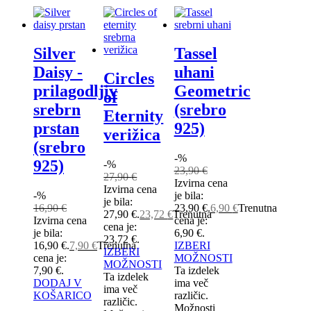
Silver
Tassel
Daisy -
uhani
Circles
prilagodljiv
Geometric
of
srebrn
(srebro
Eternity
prstan
925)
verižica
(srebro
-%
925)
-%
23,90
€
27,90
€
Izvirna cena
Izvirna cena
-%
je bila:
je bila:
16,90
€
23,90 €.
6,90
€
Trenutna
27,90 €.
23,72
€
Trenutna
Izvirna cena
cena je:
cena je:
je bila:
6,90 €.
23,72 €.
16,90 €.
7,90
€
Trenutna
IZBERI
IZBERI
cena je:
MOŽNOSTI
MOŽNOSTI
7,90 €.
Ta izdelek
Ta izdelek
DODAJ V
ima več
ima več
KOŠARICO
različic.
različic.
Možnosti